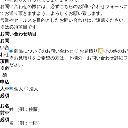
お問い合わせの際には、必ずこちらのお問い合わせフォームに
てお送り頂きますよう、よろしくお願い致します。
営業やセールスを目的としたお問い合わせはご遠慮ください。
※
は必須項目です。
お問い合わせ項目
お問
い合
商品についてのお問い合わせ
お見積り
その他のお
わせ
※お見積りをご希望の方は、下欄の「お問い合わせ詳細フ
項目
ださい
※必
須
申込
人
※
個人
法人
必須
お名
姓 （例：佐藤）
前
※
必須
名 （例：一郎）