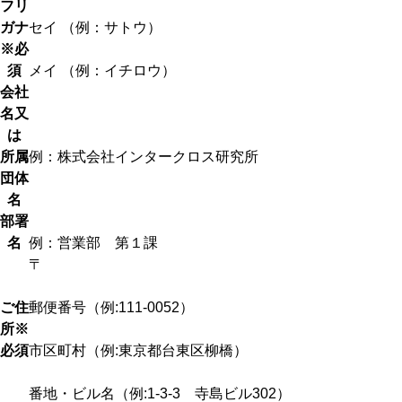
フリ
ガナ
セイ （例：サトウ）
※必
須
メイ （例：イチロウ）
会社
名又
は
所属
例：株式会社インタークロス研究所
団体
名
部署
名
例：営業部 第１課
〒
ご住
郵便番号（例:111‐0052）
所
※
必須
市区町村（例:東京都台東区柳橋）
番地・ビル名（例:1-3-3 寺島ビル302）