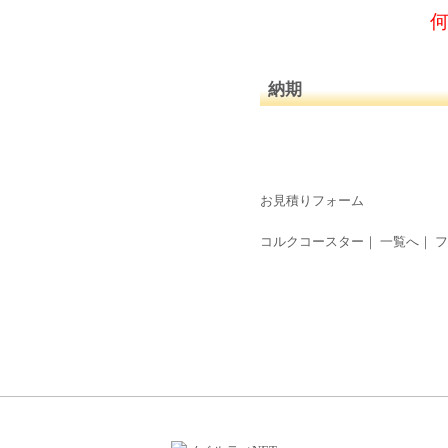
何
納期
お見積りフォーム
コルクコースター
｜
一覧へ
｜
フ