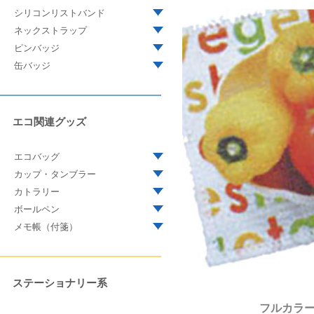
シリコンリストバンド
ネックストラップ
ピンバッジ
缶バッジ
エコ関連グッズ
エコバッグ
カップ・タンブラー
カトラリー
ボールペン
メモ帳（付箋）
ステーショナリー系
フルカラ