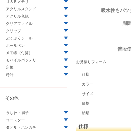
ＵＳＢメモリ
アクリルスタンド
吸水性もバツ
アクリル色紙
周
クリアファイル
クリップ
ぷくぷくシール
ボールペン
普段
メモ帳（付箋）
モバイルバッテリー
お見積りフォーム
定規
仕様
時計
カラー
サイズ
その他
価格
うちわ・扇子
納期
コースター
仕様
タオル・ハンカチ