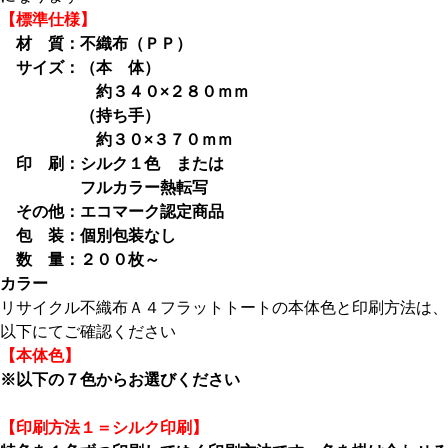
【標準仕様】
材 質：不織布（ＰＰ）
サイズ：（本 体）
約３４０×２８０ｍｍ
（持ち手）
約３０×３７０ｍｍ
印 刷：シルク１色 または
フルカラー熱転写
その他：エコマーク認定商品
包 装：個別包装なし
数 量：２００枚～
カラー
リサイクル不織布Ａ４フラットトートの本体色と印刷方法は、
以下にてご確認ください
【本体色】
※以下の７色からお選びください
【印刷方法１＝シルク印刷】