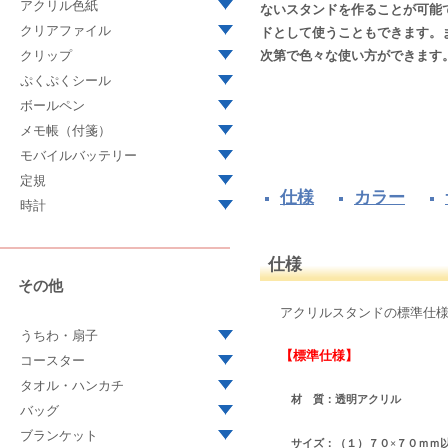
アクリル色紙
ないスタンドを作ることが可能
クリアファイル
ドとして使うこともできます。
次第で色々な使い方ができます
クリップ
ぷくぷくシール
ボールペン
メモ帳（付箋）
モバイルバッテリー
定規
仕様
カラー
時計
仕様
その他
アクリルスタンドの標準仕
うちわ・扇子
【標準仕様】
コースター
タオル・ハンカチ
材 質：透明アクリル
バッグ
ブランケット
サイズ：（１）７０×７０ｍｍ