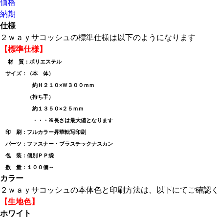
価格
納期
仕様
２ｗａｙサコッシュの標準仕様は以下のようになります
【標準仕様】
材 質：ポリエステル
サイズ：（本 体）
約Ｈ２１０×Ｗ３００ｍｍ
（持ち手）
約１３５０×２５ｍｍ
・・・※長さは最大値となります
印 刷：フルカラー昇華転写印刷
パーツ：ファスナー・プラスチックナスカン
包 装：個別ＰＰ袋
数 量：１００個～
カラー
２ｗａｙサコッシュの本体色と印刷方法は、以下にてご確認く
【生地色】
ホワイト