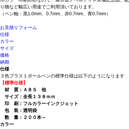
り物など幅広い用途でご利用頂いております。
（ペン軸：黒1.0mm、0.7mm、赤0.7mm、青0.7mm）
お見積りフォーム
仕様
カラー
サイズ
価格
納期
仕様
３色プラス１ボールペンの標準仕様は以下のようになります
【標準仕様】
材 質：ＡＢＳ 他
サイズ：全長１３８ｍｍ
印 刷：フルカラーインクジェット
包 装：透明袋
数 量：２００本～
カラー