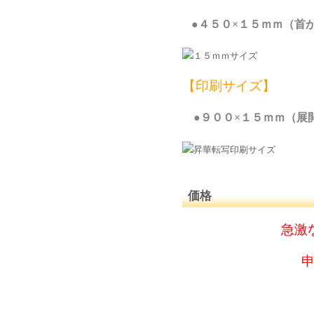
●
４５０×１５ｍｍ（首
【印刷サイズ】
●
９００×１５ｍｍ（展
価格
急激