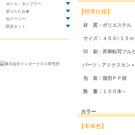
ボトル・タンブラー
【標準仕様】
折りたたみ傘
缶クージー
材 質：ポリエステル
防災セット
サイズ：４５０×１５ｍ
印 刷：昇華転写フルカ
パーツ：アミナスカン
包 装：個別ＰＰ袋
数 量：１００本～
カラー
【本体色】