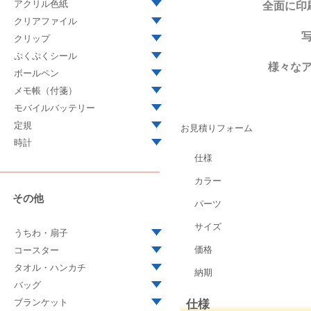
アクリル色紙
全面に印
クリアファイル
クリップ
ぷくぷくシール
様々な
ボールペン
メモ帳（付箋）
モバイルバッテリー
定規
お見積りフォーム
時計
仕様
カラー
その他
パーツ
サイズ
うちわ・扇子
価格
コースター
タオル・ハンカチ
納期
バッグ
ブランケット
仕様