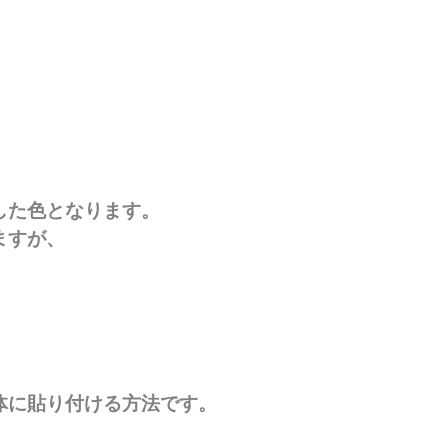
した色となります。
ますが、
。
体に貼り付ける方法です。