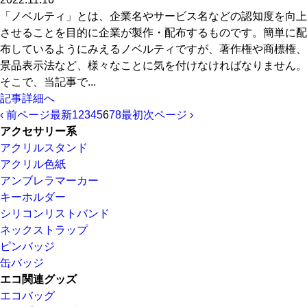
「ノベルティ」とは、企業名やサービス名などの認知度を向上
させることを目的に企業が製作・配布するものです。簡単に配
布しているようにみえるノベルティですが、著作権や商標権、
景品表示法など、様々なことに気を付けなければなりません。
そこで、当記事で...
記事詳細へ
‹ 前ページ
最新
1
2
3
4
5
6
7
8
最初
次ページ ›
アクセサリー系
アクリルスタンド
アクリル色紙
アンブレラマーカー
キーホルダー
シリコンリストバンド
ネックストラップ
ピンバッジ
缶バッジ
エコ関連グッズ
エコバッグ